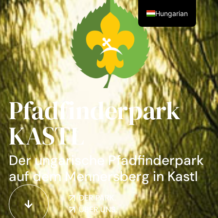
Hungarian
Pfadfinder­park
KASTL
Der ungarische Pfadfinderpark
auf dem Mennersberg in Kastl
DER PARK.​
ÜBER UNS.